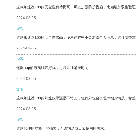
这款加速器app的安全性有待提高，可以加强防护措施，比如增加双重验证
2024-08-05
游客
这款加速器app的安全性很高，使用过程中不会泄露个人信息，这让我很
2024-08-05
游客
这款app的游戏非常好玩，可以让我消磨时间。
2024-08-05
游客
这款加速器app的加速效果还是不错的，但偶尔也会出现卡顿的情况，希
2024-08-05
游客
这款软件的功能非常强大，可以满足我日常使用的需求。