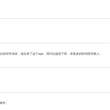
我以前经常加班，现在有了这个app，我可以提前下班，有更多的时间陪伴家人。
悉操作。