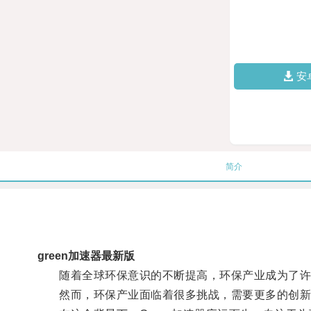
安
简介
green加速器最新版
随着全球环保意识的不断提高，环保产业成为了许
然而，环保产业面临着很多挑战，需要更多的创新