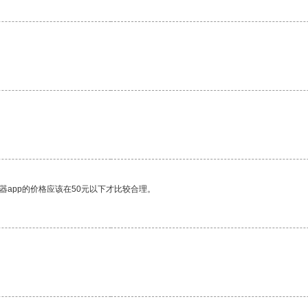
。
器app的价格应该在50元以下才比较合理。