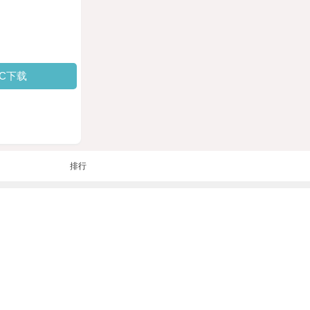
PC下载
排行