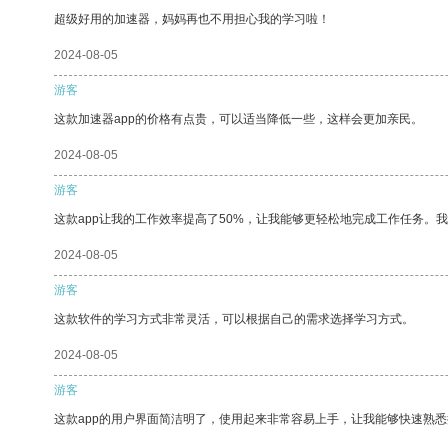
超级好用的加速器，妈妈再也不用担心我的学习啦！
2024-08-05
游客
这款加速器app的价格有点贵，可以适当降低一些，这样会更加亲民。
2024-08-05
游客
这款app让我的工作效率提高了50%，让我能够更轻松地完成工作任务。
2024-08-05
游客
这款软件的学习方式非常灵活，可以根据自己的需求选择学习方式。
2024-08-05
游客
这款app的用户界面简洁明了，使用起来非常容易上手，让我能够快速熟