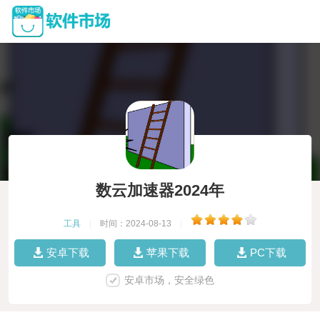
数云加速器2024年
工具
|
时间：2024-08-13
|
安卓下载
苹果下载
PC下载
安卓市场，安全绿色