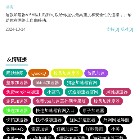
游客
这款加速器VPM应用程序可以给你提供最高速度和安全性的连接，并帮
助你在网络上自由移动。
2024-10-14
支持
[0]
反对
[0]
友情链接
网站地图
QuickQ
旋风加速度器
旋风加速
坚果加速器
tiktok加速器
狗急加速器官网
免费vqn外网加速
小蓝鸟
优途加速器官网
风驰加速器
旋风加速器
免费vps加速器外网苹果版
旋风加速度器
快连加速器
快连加速器官网入口
原子加速器
快鸭加速器
快柠檬加速器
旋风加速度器
外网网址导航
软件中心
雷霆加速
狂飙加速器
哔咔漫画
小美
小美vpn
小美加速器
雷霆加速下载
海鸥加速器下载